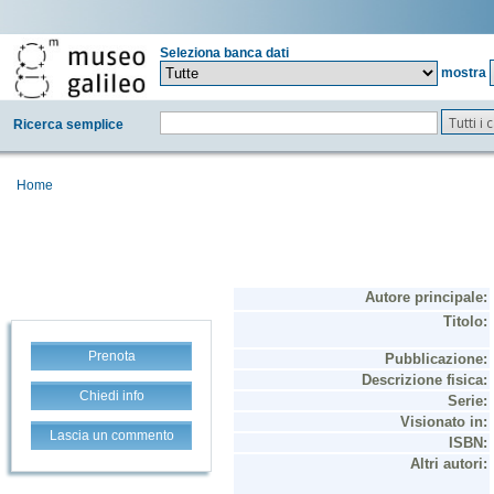
Seleziona banca dati
mostra
Tutti i
Ricerca semplice
Home
Prenota
Chiedi info
Lascia un commento