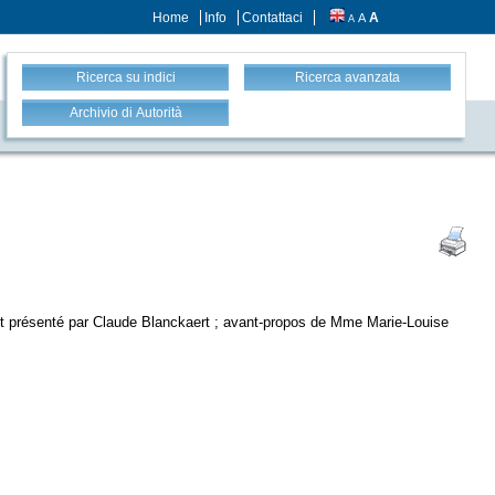
Home
Info
Contattaci
A
A
A
Ricerca su indici
Ricerca avanzata
Archivio di Autorità