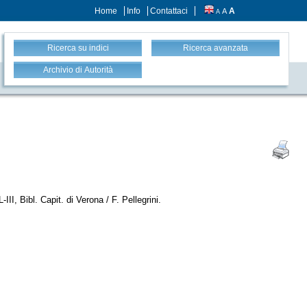
Home
Info
Contattaci
A
A
A
Ricerca su indici
Ricerca avanzata
Archivio di Autorità