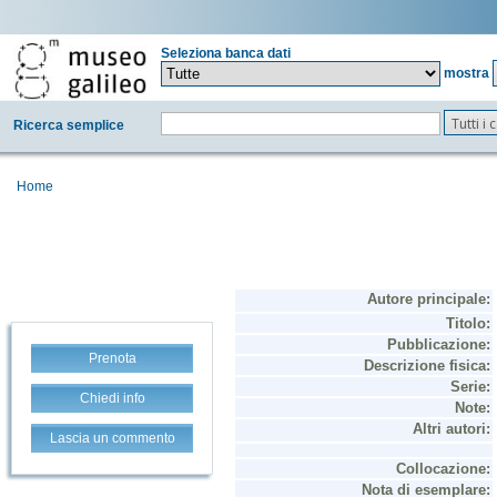
Seleziona banca dati
mostra
Tutti i
Ricerca semplice
Home
Prenota
Chiedi info
Lascia un commento