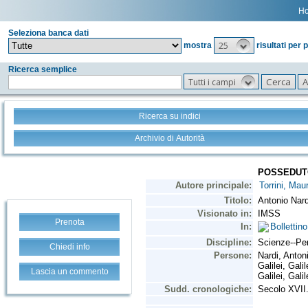
H
Seleziona banca dati
25
mostra
risultati per 
Ricerca semplice
Tutti i campi
Ricerca su indici
Archivio di Autorità
Prenota
Chiedi info
Lascia un commento