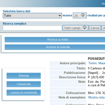
H
Seleziona banca dati
25
mostra
risultati per 
Ricerca semplice
Tutti i campi
Ricerca su indici
Archivio di Autorità
Prenota
Chiedi info
Lascia un commento