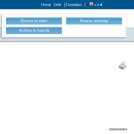
Home
Info
Contattaci
A
A
A
Ricerca su indici
Ricerca avanzata
Archivio di Autorità