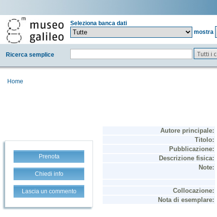
Seleziona banca dati
mostra
Tutti i
Ricerca semplice
Home
Prenota
Chiedi info
Lascia un commento