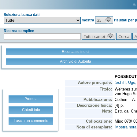
H
Seleziona banca dati
25
mostra
risultati per 
Ricerca semplice
Tutti i campi
Ricerca su indici
Archivio di Autorità
Prenota
Chiedi info
Lascia un commento