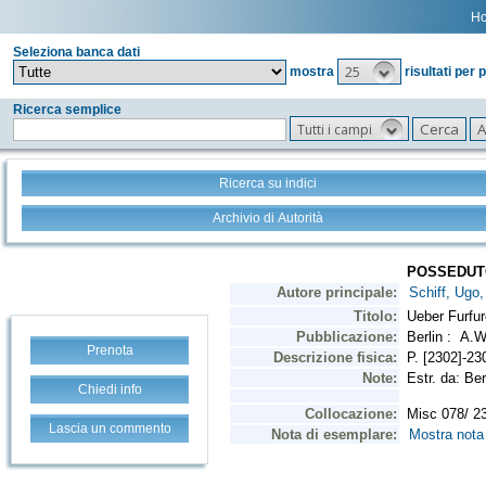
H
Seleziona banca dati
25
mostra
risultati per 
Ricerca semplice
Tutti i campi
Ricerca su indici
Archivio di Autorità
Prenota
Chiedi info
Lascia un commento