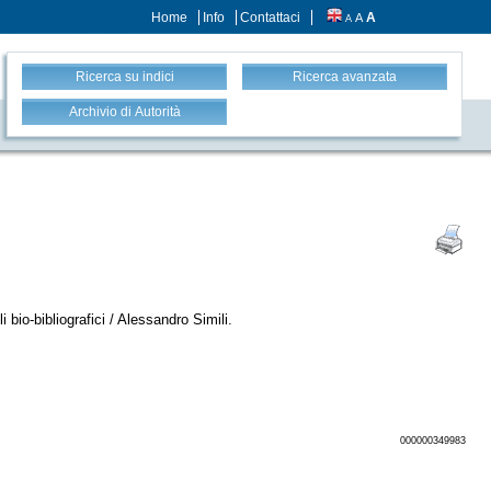
Home
Info
Contattaci
A
A
A
Ricerca su indici
Ricerca avanzata
Archivio di Autorità