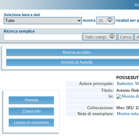
H
Seleziona banca dati
25
mostra
risultati per 
Ricerca semplice
Tutti i campi
Ricerca su indici
Archivio di Autorità
Prenota
Chiedi info
Lascia un commento