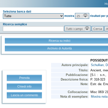
H
Seleziona banca dati
25
mostra
risultati per 
Ricerca semplice
Tutti i campi
Ricerca su indici
Archivio di Autorità
Prenota
Chiedi info
Lascia un commento