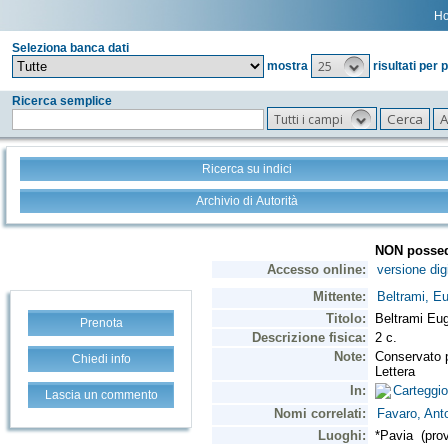
H
Seleziona banca dati
25
mostra
risultati per 
Ricerca semplice
Tutti i campi
Ricerca su indici
Archivio di Autorità
Prenota
Chiedi info
Lascia un commento