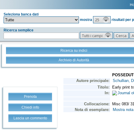
H
Seleziona banca dati
25
mostra
risultati per 
Ricerca semplice
Tutti i campi
Ricerca su indici
Archivio di Autorità
Prenota
Chiedi info
Lascia un commento