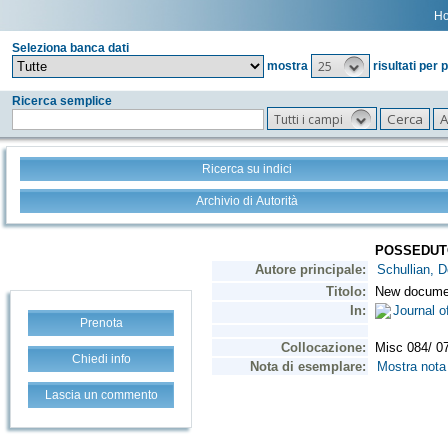
H
Seleziona banca dati
25
mostra
risultati per 
Ricerca semplice
Tutti i campi
Ricerca su indici
Archivio di Autorità
Prenota
Chiedi info
Lascia un commento