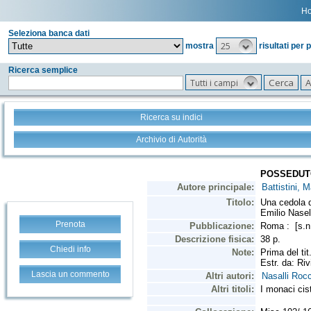
H
Seleziona banca dati
25
mostra
risultati per 
Ricerca semplice
Tutti i campi
Ricerca su indici
Archivio di Autorità
Prenota
Chiedi info
Lascia un commento