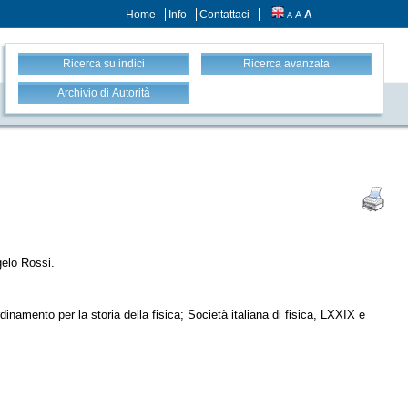
Home
Info
Contattaci
A
A
A
Ricerca su indici
Ricerca avanzata
Archivio di Autorità