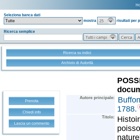
H
Seleziona banca dati
25
mostra
risultati per 
Ricerca semplice
Tutti i campi
Ricerca su indici
Archivio di Autorità
Prenota
Chiedi info
Lascia un commento