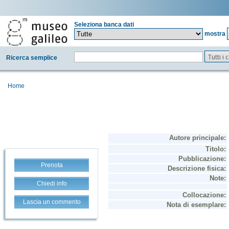
Seleziona banca dati
mostra
Tutti i
Ricerca semplice
Home
Prenota
Chiedi info
Lascia un commento