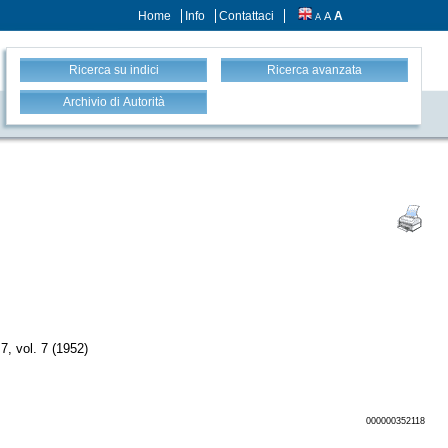
Home
Info
Contattaci
A
A
A
Ricerca su indici
Ricerca avanzata
Archivio di Autorità