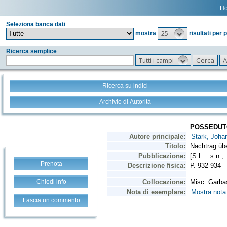
H
Seleziona banca dati
25
mostra
risultati per 
Ricerca semplice
Tutti i campi
Ricerca su indici
Archivio di Autorità
Prenota
Chiedi info
Lascia un commento