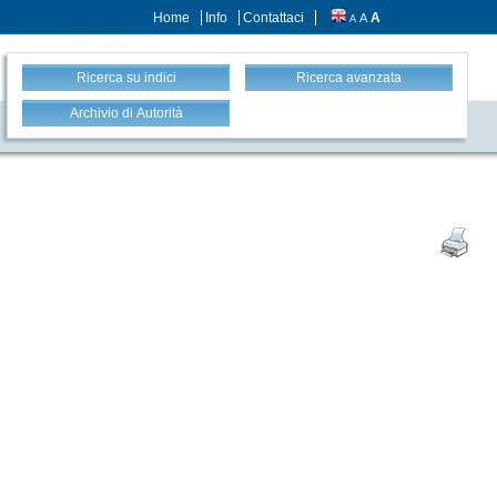
Home
Info
Contattaci
A
A
A
Ricerca su indici
Ricerca avanzata
Archivio di Autorità