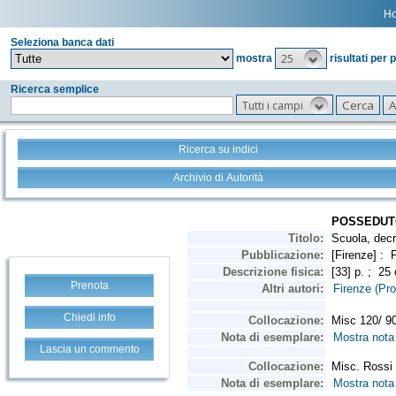
H
Seleziona banca dati
25
mostra
risultati per 
Ricerca semplice
Tutti i campi
Ricerca su indici
Archivio di Autorità
Prenota
Chiedi info
Lascia un commento