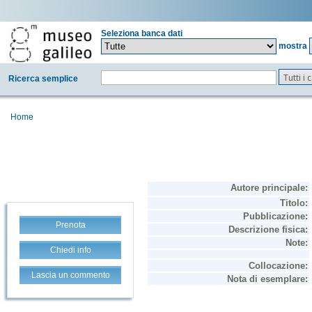
Seleziona banca dati
mostra
Tutti i
Ricerca semplice
Home
Prenota
Chiedi info
Lascia un commento