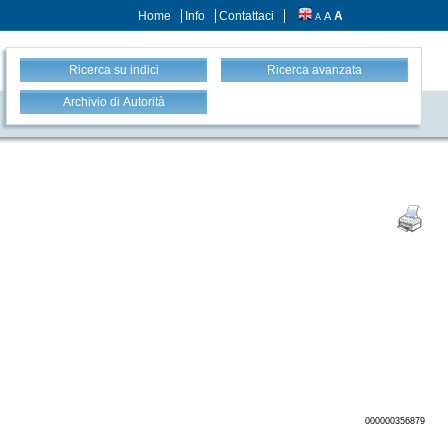
Home
Info
Contattaci
A
A
A
Ricerca su indici
Ricerca avanzata
Archivio di Autorità