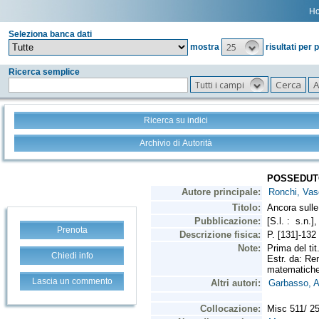
H
Seleziona banca dati
25
mostra
risultati per 
Ricerca semplice
Tutti i campi
Ricerca su indici
Archivio di Autorità
Prenota
Chiedi info
Lascia un commento