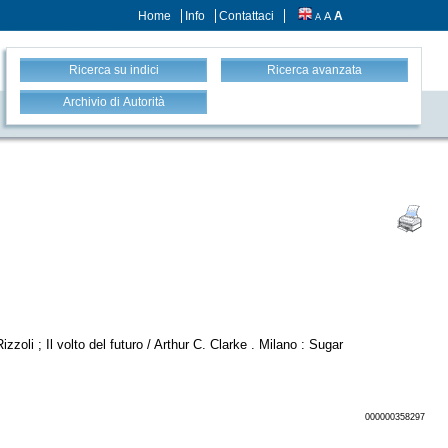
Home
Info
Contattaci
A
A
A
Ricerca su indici
Ricerca avanzata
Archivio di Autorità