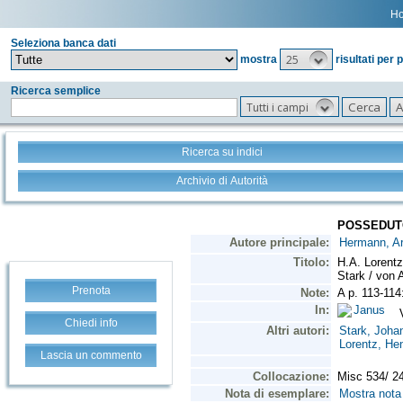
H
Seleziona banca dati
25
mostra
risultati per 
Ricerca semplice
Tutti i campi
Ricerca su indici
Archivio di Autorità
Prenota
Chiedi info
Lascia un commento