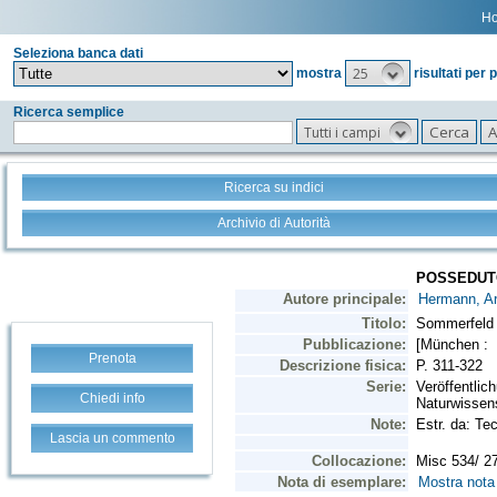
H
Seleziona banca dati
25
mostra
risultati per 
Ricerca semplice
Tutti i campi
Ricerca su indici
Archivio di Autorità
Prenota
Chiedi info
Lascia un commento