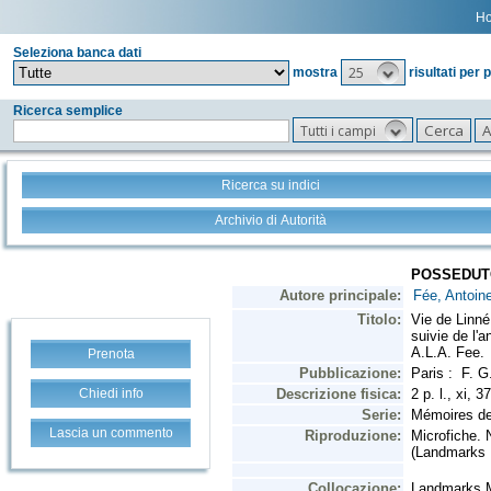
H
Seleziona banca dati
25
mostra
risultati per 
Ricerca semplice
Tutti i campi
Ricerca su indici
Archivio di Autorità
Prenota
Chiedi info
Lascia un commento