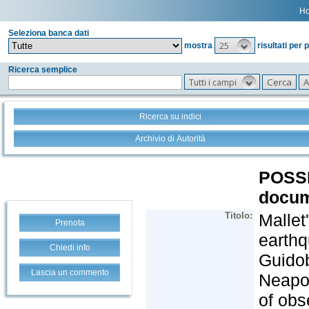
H
Seleziona banca dati
25
mostra
risultati per 
Ricerca semplice
Tutti i campi
Ricerca su indici
Archivio di Autorità
Prenota
Chiedi info
Lascia un commento