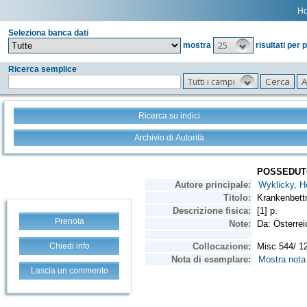
H
Seleziona banca dati
25
mostra
risultati per 
Ricerca semplice
Tutti i campi
Ricerca su indici
Archivio di Autorità
Prenota
Chiedi info
Lascia un commento