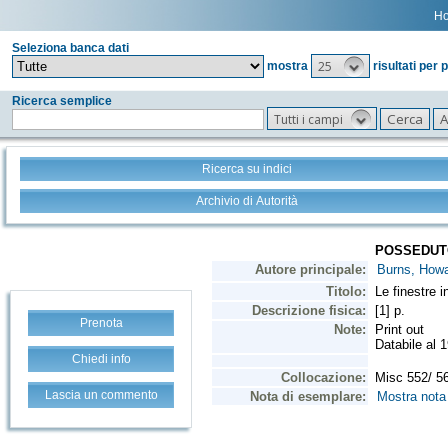
H
Seleziona banca dati
25
mostra
risultati per 
Ricerca semplice
Tutti i campi
Ricerca su indici
Archivio di Autorità
Prenota
Chiedi info
Lascia un commento