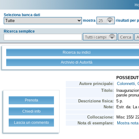
H
Seleziona banca dati
25
mostra
risultati per 
Ricerca semplice
Tutti i campi
Ricerca su indici
Archivio di Autorità
Prenota
Chiedi info
Lascia un commento