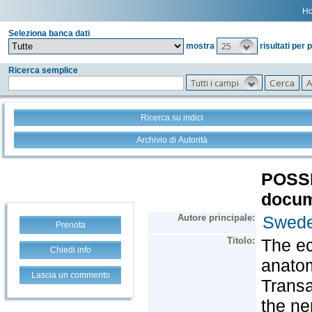
H
Seleziona banca dati
25
mostra
risultati per 
Ricerca semplice
Tutti i campi
Ricerca su indici
Archivio di Autorità
Prenota
Chiedi info
Lascia un commento