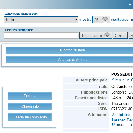
H
Seleziona banca dati
25
mostra
risultati per 
Ricerca semplice
Tutti i campi
Ricerca su indici
Archivio di Autorità
Prenota
Chiedi info
Lascia un commento