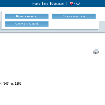
Home
Info
Contattaci
A
A
A
Ricerca su indici
Ricerca avanzata
Archivio di Autorità