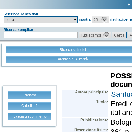
H
Seleziona banca dati
25
mostra
risultati per 
Ricerca semplice
Tutti i campi
Ricerca su indici
Archivio di Autorità
Prenota
Chiedi info
Lascia un commento