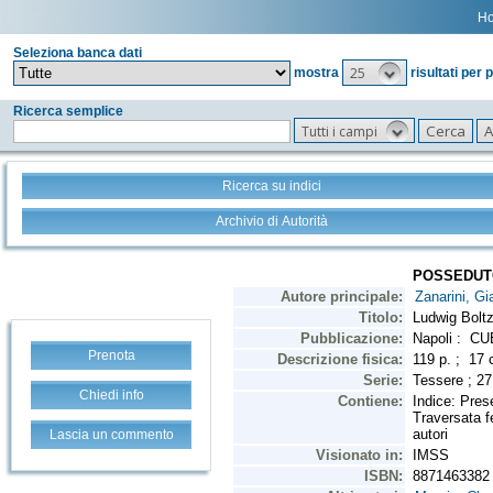
H
Seleziona banca dati
25
mostra
risultati per 
Ricerca semplice
Tutti i campi
Ricerca su indici
Archivio di Autorità
Prenota
Chiedi info
Lascia un commento