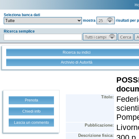
H
Seleziona banca dati
25
mostra
risultati per 
Ricerca semplice
Tutti i campi
Ricerca su indici
Archivio di Autorità
Prenota
Chiedi info
Lascia un commento