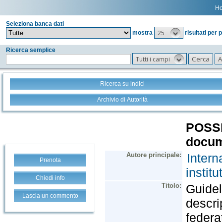
H
Seleziona banca dati
25
mostra
risultati per 
Ricerca semplice
Tutti i campi
Ricerca su indici
Archivio di Autorità
Prenota
Chiedi info
Lascia un commento