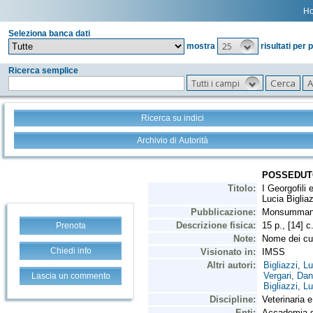
H
Seleziona banca dati
25
mostra
risultati per 
Ricerca semplice
Tutti i campi
Ricerca su indici
Archivio di Autorità
Prenota
Chiedi info
Lascia un commento