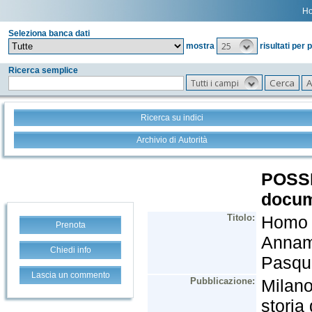
H
Seleziona banca dati
25
mostra
risultati per 
Ricerca semplice
Tutti i campi
Ricerca su indici
Archivio di Autorità
Prenota
Chiedi info
Lascia un commento