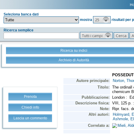
H
Seleziona banca dati
25
mostra
risultati per 
Ricerca semplice
Tutti i campi
Ricerca su indici
Archivio di Autorità
Prenota
Chiedi info
Lascia un commento