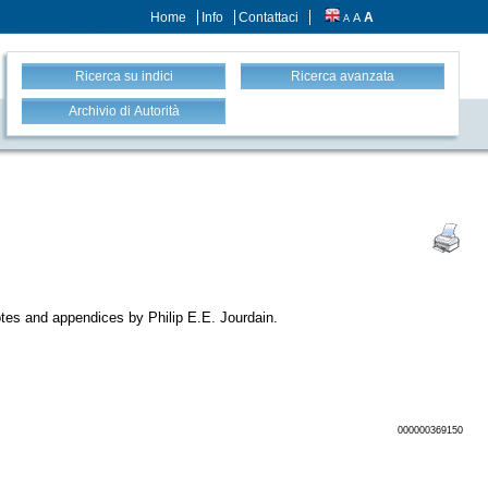
Home
Info
Contattaci
A
A
A
Ricerca su indici
Ricerca avanzata
Archivio di Autorità