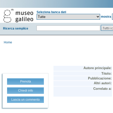
Seleziona banca dati
mostra
Tutti i
Ricerca semplice
Home
Prenota
Chiedi info
Lascia un commento