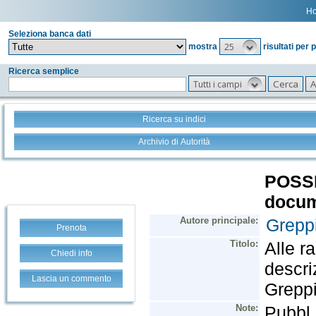
H
Seleziona banca dati
25
mostra
risultati per 
Ricerca semplice
Tutti i campi
Ricerca su indici
Archivio di Autorità
Prenota
Chiedi info
Lascia un commento