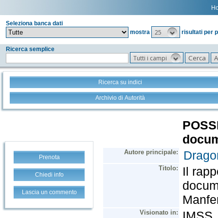
H
Seleziona banca dati
25
mostra
risultati per 
Ricerca semplice
Tutti i campi
Ricerca su indici
Archivio di Autorità
Prenota
Chiedi info
Lascia un commento