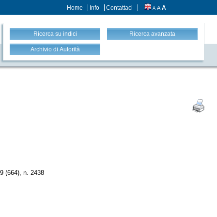
Home
Info
Contattaci
A
A
A
Ricerca su indici
Ricerca avanzata
Archivio di Autorità