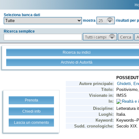
H
Seleziona banca dati
25
mostra
risultati per 
Ricerca semplice
Tutti i campi
Ricerca su indici
Archivio di Autorità
Prenota
Chiedi info
Lascia un commento