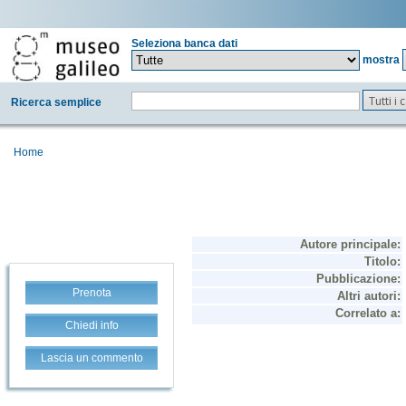
Seleziona banca dati
mostra
Tutti i
Ricerca semplice
Home
Prenota
Chiedi info
Lascia un commento