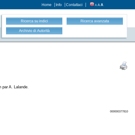
Home
Info
Contattaci
A
A
A
Ricerca su indici
Ricerca avanzata
Archivio di Autorità