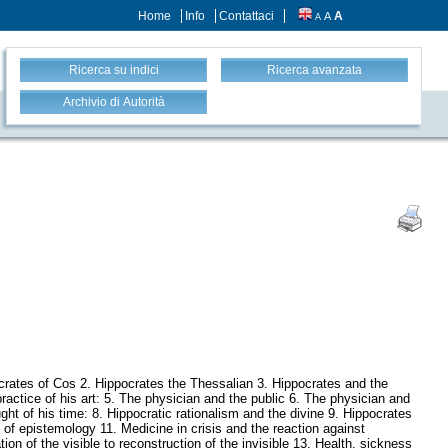
Home
Info
Contattaci
A
A
A
Ricerca su indici
Ricerca avanzata
Archivio di Autorità