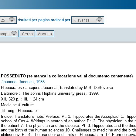
25
Rilevanza
risultati per pagina ordinati per
 campi