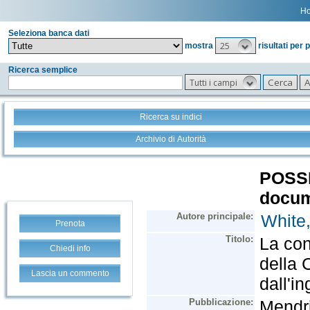
H
Seleziona banca dati
25
mostra
risultati per 
Ricerca semplice
Tutti i campi
Ricerca su indici
Archivio di Autorità
Prenota
Chiedi info
Lascia un commento