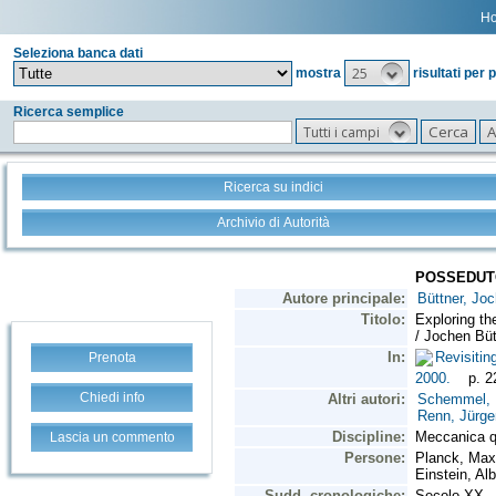
H
Seleziona banca dati
25
mostra
risultati per 
Ricerca semplice
Tutti i campi
Ricerca su indici
Archivio di Autorità
Prenota
Chiedi info
Lascia un commento