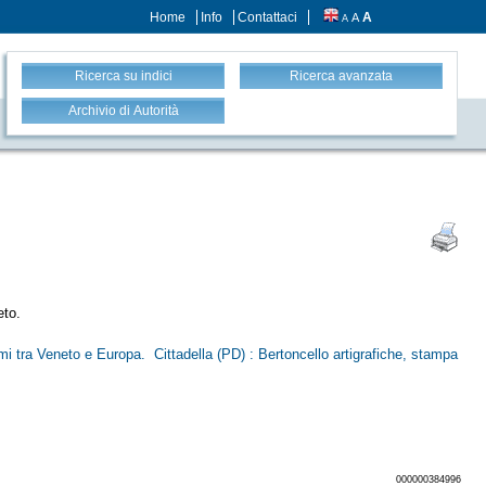
Home
Info
Contattaci
A
A
A
Ricerca su indici
Ricerca avanzata
Archivio di Autorità